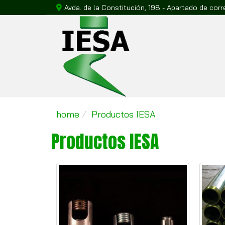
Avda. de la Constitución, 198 - Apartado de cor
home
Productos IESA
Productos IESA