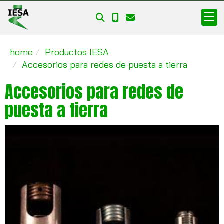
home
Productos IESA
Accesorios para redes de puesta a tierra
Accesorios para redes de
puesta a tierra