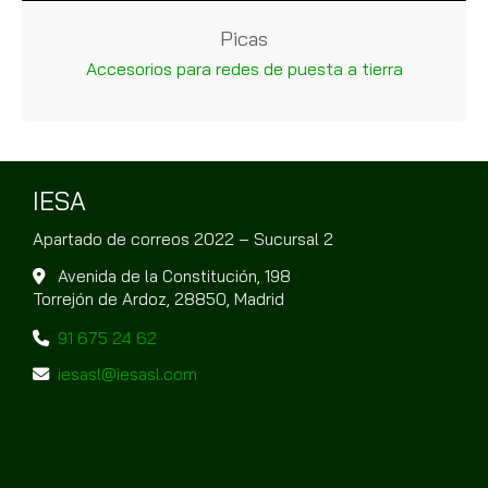
Picas
Accesorios para redes de puesta a tierra
IESA
Apartado de correos 2022 – Sucursal 2
Avenida de la Constitución, 198
Torrejón de Ardoz,
28850,
Madrid
91 675 24 62
iesasl
iesasl.com