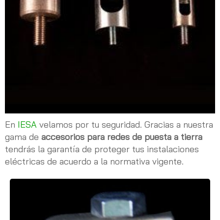
En
IESA
velamos por tu seguridad. Gracias a nuestra
gama de
accesorios para redes de puesta a tierra
tendrás la garantía de proteger tus instalaciones
eléctricas de acuerdo a la normativa vigente.