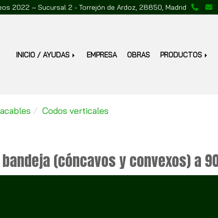
reos 2022 – Sucursal 2 -
Torrejón de Ardoz,
28850,
Madrid
INICIO / AYUDAS
EMPRESA
OBRAS
PRODUCTOS
tacables
Codos verticales
bandeja (cóncavos y convexos) a 90º