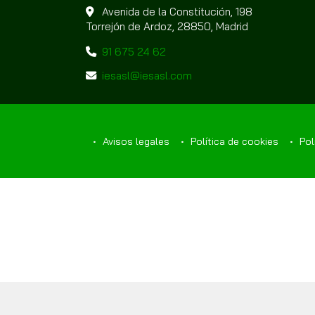
Avenida de la Constitución, 198
Torrejón de Ardoz,
28850,
Madrid
91 675 24 62
iesasl
iesasl.com
Avisos legales
Política de cookies
Polí