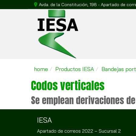
Avda. de la Constitución, 198 - Apartado de cor
home
Productos IESA
Bandejas por
Codos verticales
Se emplean derivaciones de 
IESA
Apartado de correos 2022 – Sucursal 2