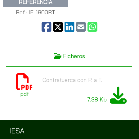
REFERENCIA
Ref.: IE-1800RT
Ficheros
Contratuerca con P. a T.
pdf
7.38 Kb
IESA