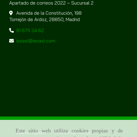
Apartado de correos 2022 – Sucursal 2
Avenida de la Constitución, 198
Torrejón de Ardoz,
28850,
Madrid
91 675 24 62
iesasl
iesasl.com
Este sitio web utiliza cookies propias y de
Avisos legales
Política de cookies