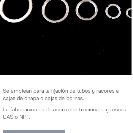
Se emplean para la fijación de tubos y racores a
cajas de chapa o cajas de bornas.
La fabricación es de acero electrocincado y roscas
GAS o NPT.