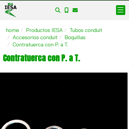
home
Productos IESA
Tubos conduit
Accesorios conduit
Boquillas
Contratuerca con P. a T.
Contratuerca con P. a T.