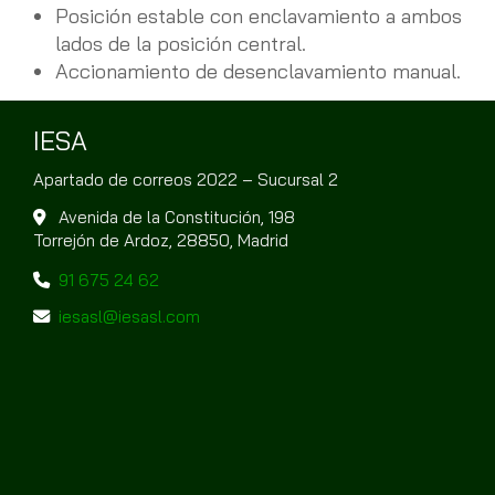
Posición estable con enclavamiento a ambos
lados de la posición central.
Accionamiento de desenclavamiento manual.
IESA
Apartado de correos 2022 – Sucursal 2
Avenida de la Constitución, 198
Torrejón de Ardoz,
28850,
Madrid
91 675 24 62
iesasl
iesasl.com