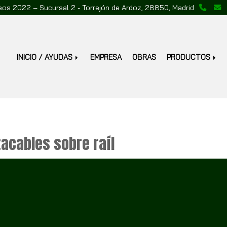
reos 2022 – Sucursal 2 -
Torrejón de Ardoz,
28850,
Madrid
INICIO / AYUDAS
EMPRESA
OBRAS
PRODUCTOS
tacables
Varios
tacables sobre raíl