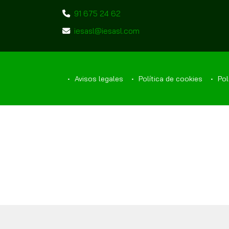
91 675 24 62
iesasl
iesasl.com
Avisos legales
Política de cookies
Polí