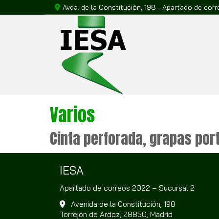
Avda. de la Constitución, 198 - Apartado de cor
home
Productos IESA
Bandejas por
Varios
Cinta perforada, grapas por
IESA
Apartado de correos 2022 – Sucursal 2
Avenida de la Constitución, 198
Torrejón de Ardoz,
28850,
Madrid